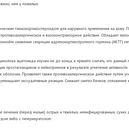
жено, чем у пожилых.
тическим глюкокортикостероидом для наружного применения на кожу. 
 противоаллергическое и вазоконстрикторное действие. Обладает липо
произойти снижение секреции адренокортикотропного гормона (АКТГ) г
нолона ацетонида изучен не до конца, и принято считать, что данный
ии простагландинов и лейкотриенов в результате угнетения активнос
оболочек. Проявляет также противоаллергическое действие путем угн
уменьшает экссудативные реакции. Снижает синтез белков, отложение к
е лечения (перед мазью) острых и тяжёлых, неинфицированных, сухих 
удом либо с гиперкератозом.