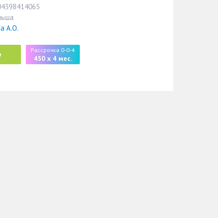
04398414065
льша
fa A.O.
Рассрочка 0-0-4
у
450 x 4 мес.