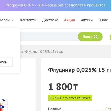
Рассрочка 0-0-4 - на 4 месяца без предоплат и процентов
льсары
Контакты
Доставка
Акции
Аптеки
О нас
Поиск
 заболевания
Флуцинар 0,025% 15 г гель
угой
Флуцинар 0,025% 15 г 
1 800
₸
1 746 ₸ с учётом кешбэка
Наличие
Ест