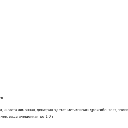
мг
л, кислота лимонная, динатрия эдетат, метилпарагидроксибензоат, про
мин, вода очищенная до 1,0 г