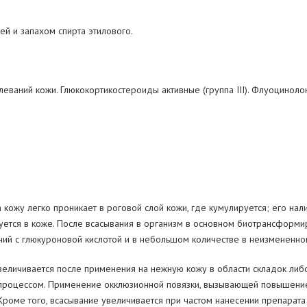
ей и запахом спирта этилового.
еваний кожи. Глюкокортикостероиды активные (группа III). Флуоциноло
 кожу легко проникает в роговой слой кожи, где кумулируется; его н
тся в коже. После всасывания в организм в основном биотрансформиру
ений с глюкуроновой кислотой и в небольшом количестве в неизмененно
еличивается после применения на нежную кожу в области складок либо
роцессом. Применение окклюзионной повязки, вызывающей повышение 
роме того, всасывание увеличивается при частом нанесении препарата