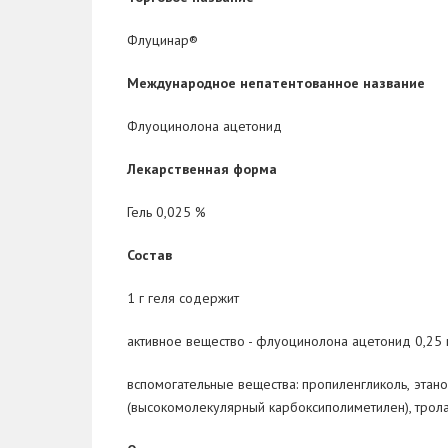
Флуцинар®
Международное непатентованное название
Флуоцинолона ацетонид
Лекарственная форма
Гель 0,025 %
Состав
1 г геля содержит
активное вещество
- флуоцинолона ацетонид 0,25 
вспомогательные вещества:
пропиленгликоль,
этано
(высокомолекулярный карбоксиполиметилен), трола