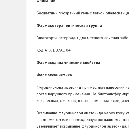
Описание
Бесцветный прозрачный гель с легкой опалесценци
Фармакотерапевтическая группа
Глюкокортикостероиды для местного лечения забол
Код ATХ D07АС 04
Фармакодинамические свойства
Фармакокинетика
Флуоцинолона ацетонид
при местном нанесении на
после наружного применения. Не биотрансформируе
количествах, с желчью, в основном в виде соедин
Всасывание флуоцинолон ацетонида через кожу ув
эпидермисом или поврежденную воспалительным п
увеличивает всасывание флуоцинолон ацетонида. К