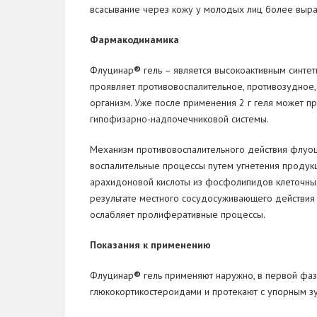
всасывание через кожу у молодых лиц более выра
Фармакодинамика
Флуцинар
®
гель – является высокоактивным синте
проявляет противовоспалительное, противозудное,
организм. Уже после применения 2 г геля может 
гипофизарно-надпочечниковой системы.
Механизм противовоспалительного действия флуоци
воспалительные процессы путем угнетения продукц
арахидоновой кислоты из фосфолипидов клеточных 
результате местного сосудосуживающего действия 
ослабляет пролиферативные процессы.
Показания к применению
Флуцинар
®
гель применяют наружно, в первой фаз
глюкокортикостероидами и протекают с упорным з