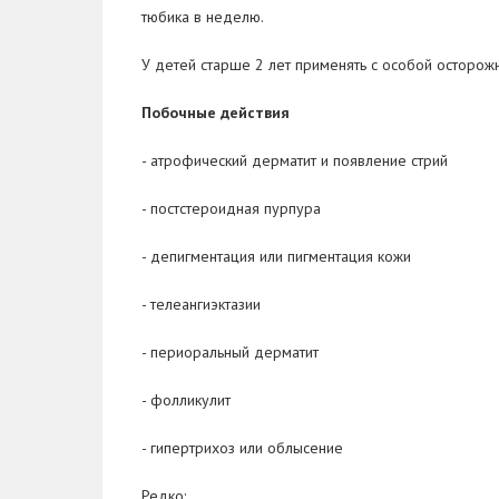
тюбика в неделю.
У детей старше 2 лет применять с особой осторожн
Побочные действия
- атрофический дерматит и появление стрий
- постстероидная пурпура
- депигментация или пигментация кожи
- телеангиэктазии
- периоральный дерматит
- фолликулит
- гипертрихоз или облысение
Редко: