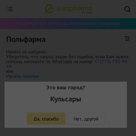
Рассрочка 0-0-4 - на 4 месяца без предоплат и процентов
Польфарма
Ничего не найдено
Убедитесь, что запрос задан без ошибок, если Вам нужна
помощь напишите по Whatsapp на номер
+7 (775) 735 44
44
или
Начать покупки
Это ваш город?
Кульсары
Да, спасибо
Нет, другой