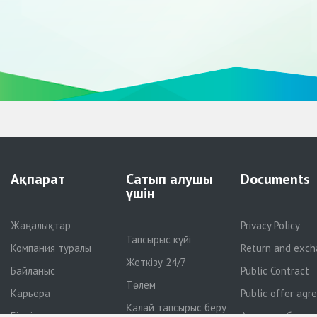
Ақпарат
Сатып алушы
Documents
үшін
Жаңалықтар
Privacy Policy
Тапсырыс күйі
Компания туралы
Return and exch
Жеткізу 24/7
Байланыс
Public Contract
Төлем
Карьера
Public offer ag
Қалай тапсырыс беру
Біздің мақсатымыз
Адалдық бағда