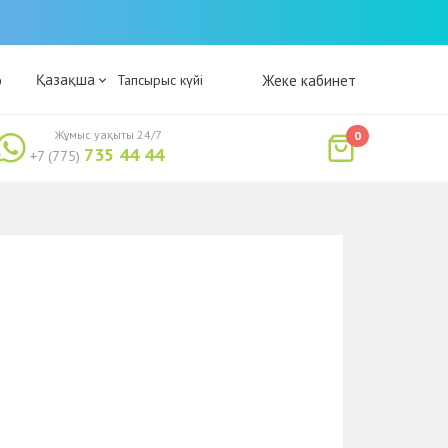
Қазақша
р
Тапсырыс күйі
Жеке кабинет
Жұмыс уақыты 24/7
0
735 44 44
+7 (775)