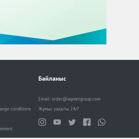
Байланыс
Email:
order@aqnietgroup.com
ange conditions
Жұмыс уақыты 24/7
reement
рламасы