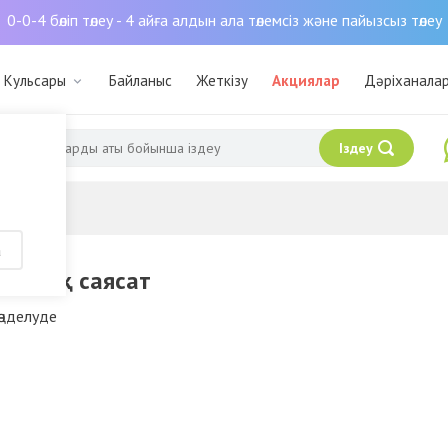
0-0-4 бөліп төлеу - 4 айға алдын ала төлемсіз және пайызсыз төлеу
: Кульсары
Байланыс
Жеткізу
Акциялар
Дәріханала
Іздеу
а
раттық саясат
өңделуде