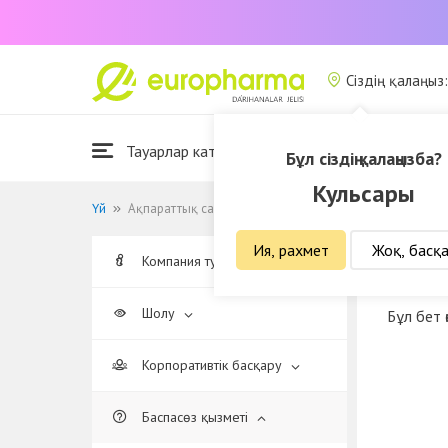
Сіздің қалаңыз
Тауарлар каталогы
Біз туралы
Бұл сіздің қалаңызба?
Кульсары
Үй
Ақпараттық саясат
Ия, рахмет
Жоқ, басқ
Компания туралы
Ақпа
Шолу
Бұл бет 
Корпоративтік басқару
Баспасөз қызметі