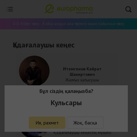
Үй
Қадағалаушы кеңес
0-0-4 бөліп төлеу - 4 айға алдын ала төлемсіз және пайызсыз төлеу
Қадағалаушы кеңес
Итемгенов Кайрат
Шакиртович
Жалғыз қатысушы
Бұл сіздің қалаңызба?
Кульсары
Берденов Руслан
Ия, рахмет
Жоқ, басқа
Арысбекович
Қадағалаушы кеңестің мүшесі