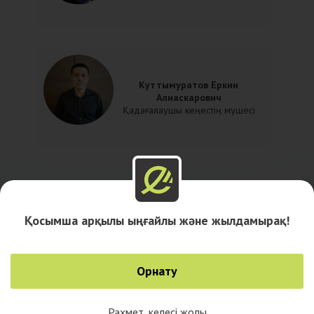
Куттымуратов Еркин
Алиаскарович
Қадағалаушы кеңестің мүшесі
Қосымша арқылы ыңғайлы және жылдамырақ!
Орнату
Рахмет, келесі жолы
0